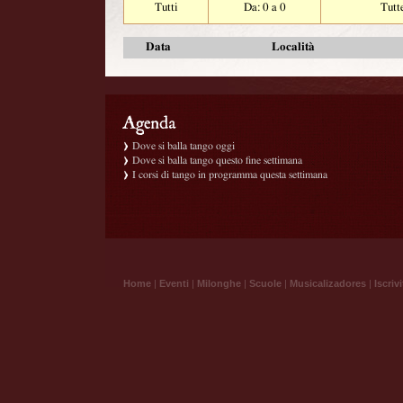
Tutti
Da: 0 a 0
Tutt
Data
Località
Dove si balla tango oggi
Dove si balla tango questo fine settimana
I corsi di tango in programma questa settimana
Home
|
Eventi
|
Milonghe
|
Scuole
|
Musicalizadores
|
Iscrivi