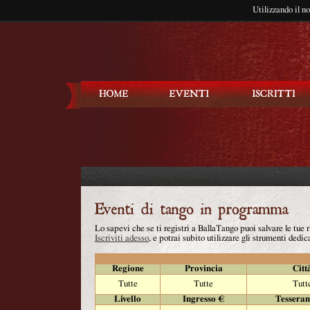
Utilizzando il n
Balla Tango
Lo sapevi che se ti registri a BallaTango puoi salvare le tue
Iscriviti adesso
, e potrai subito utilizzare gli strumenti dedica
Regione
Provincia
Citt
Tutte
Tutte
Tutt
Livello
Ingresso €
Tessera