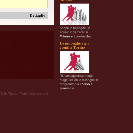
Dettaglio
Scopri le milonghe, le
scuole e gli eventi a
Milano e Lombardia
.
Le milonghe e gli
eventi a Torino
Rimani aggiornato sugli
stage, lezioni e milonghe in
programma a
Torino e
provincia
.
Balla Tango - Tutti i diritti riservati