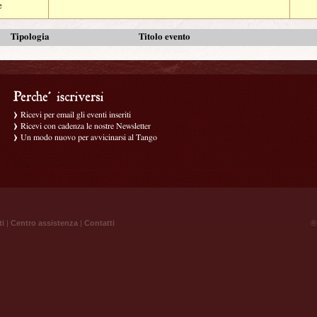
e
Tipologia
Titolo evento
Ricevi per email gli eventi inseriti
Ricevi con cadenza le nostre Newsletter
Un modo nuovo per avvicinarsi al Tango
ti
|
Centro assistenza
|
Contatti
® 