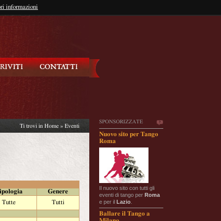
so?
ri informazioni
oppure
Iscriviti
SPONSORIZZATE
Ti trovi in
Home
»
Eventi
Nuovo sito per Tango
Roma
Il nuovo sito con tutti gli
ipologia
Genere
eventi di tango per
Roma
e per il
Lazio
.
Tutte
Tutti
Ballare il Tango a
Milano