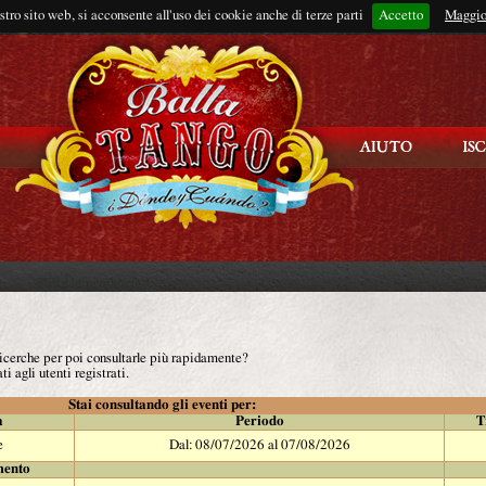
ostro sito web, si acconsente all'uso dei cookie anche di terze parti
Accetto
Rimani connes
Maggio
 ricerche per poi consultarle più rapidamente?
ti agli utenti registrati.
Stai consultando gli eventi per:
à
Periodo
T
e
Dal: 08/07/2026 al 07/08/2026
mento