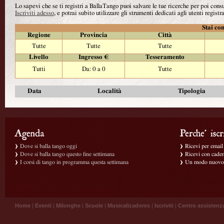
Lo sapevi che se ti registri a BallaTango puoi salvare le tue ricerche per poi con
Iscriviti adesso
, e potrai subito utilizzare gli strumenti dedicati agli utenti registra
Stai con
Regione
Provincia
Città
Tutte
Tutte
Tutte
Livello
Ingresso €
Tesseramento
Tutti
Da: 0 a 0
Tutte
Data
Località
Tipologia
Dove si balla tango oggi
Ricevi per email g
Dove si balla tango questo fine settimana
Ricevi con caden
I corsi di tango in programma questa settimana
Un modo nuovo p
Home
|
Eventi
|
Milonghe
|
Scuole
|
Musicalizadores
|
Iscriviti
|
Centro assistenz