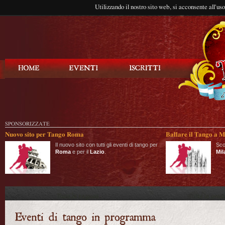
Utilizzando il nostro sito web, si acconsente all'us
Balla Tango
SPONSORIZZATE
Nuovo sito per Tango Roma
Ballare il Tango a M
Il nuovo sito con tutti gli eventi di tango per
Sco
Roma
e per il
Lazio
.
Mil