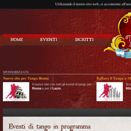
Utilizzando il nostro sito web, si acconsente all'us
Balla Tango
SPONSORIZZATE
Nuovo sito per Tango Roma
Ballare il Tango a M
Il nuovo sito con tutti gli eventi di tango per
Sco
Roma
e per il
Lazio
.
Mil