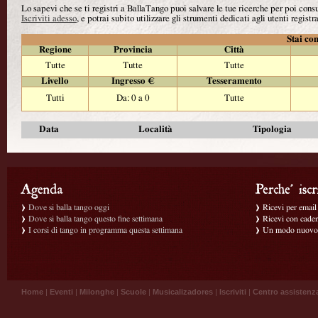
Lo sapevi che se ti registri a BallaTango puoi salvare le tue ricerche per poi con
Iscriviti adesso
, e potrai subito utilizzare gli strumenti dedicati agli utenti registra
Stai con
Regione
Provincia
Città
Tutte
Tutte
Tutte
Livello
Ingresso €
Tesseramento
Tutti
Da: 0 a 0
Tutte
Data
Località
Tipologia
Dove si balla tango oggi
Ricevi per email g
Dove si balla tango questo fine settimana
Ricevi con caden
I corsi di tango in programma questa settimana
Un modo nuovo p
Home
|
Eventi
|
Milonghe
|
Scuole
|
Musicalizadores
|
Iscriviti
|
Centro assistenz