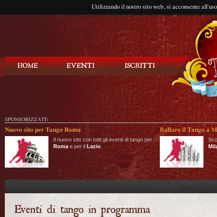
Utilizzando il nostro sito web, si acconsente all'us
Balla Tango
SPONSORIZZATE
Nuovo sito per Tango Roma
Ballare il Tango a M
Il nuovo sito con tutti gli eventi di tango per
Sco
Roma
e per il
Lazio
.
Mil