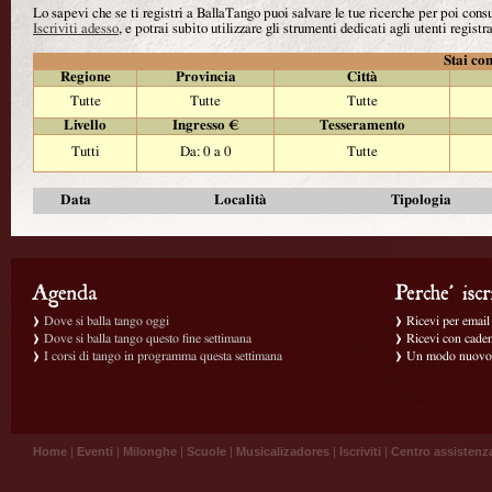
Lo sapevi che se ti registri a BallaTango puoi salvare le tue ricerche per poi con
Iscriviti adesso
, e potrai subito utilizzare gli strumenti dedicati agli utenti registra
Stai con
Regione
Provincia
Città
Tutte
Tutte
Tutte
Livello
Ingresso €
Tesseramento
Tutti
Da: 0 a 0
Tutte
Data
Località
Tipologia
Dove si balla tango oggi
Ricevi per email g
Dove si balla tango questo fine settimana
Ricevi con caden
I corsi di tango in programma questa settimana
Un modo nuovo p
Home
|
Eventi
|
Milonghe
|
Scuole
|
Musicalizadores
|
Iscriviti
|
Centro assistenz