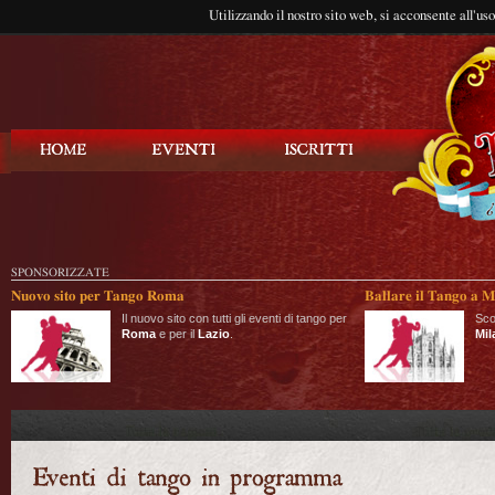
Utilizzando il nostro sito web, si acconsente all'us
Balla Tango
SPONSORIZZATE
Nuovo sito per Tango Roma
Ballare il Tango a M
Il nuovo sito con tutti gli eventi di tango per
Sco
Roma
e per il
Lazio
.
Mil