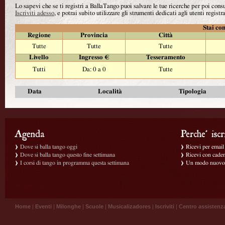
Lo sapevi che se ti registri a BallaTango puoi salvare le tue ricerche per poi con
Iscriviti adesso
, e potrai subito utilizzare gli strumenti dedicati agli utenti registra
Stai con
Regione
Provincia
Città
Tutte
Tutte
Tutte
Livello
Ingresso €
Tesseramento
Tutti
Da: 0 a 0
Tutte
Data
Località
Tipologia
Dove si balla tango oggi
Ricevi per email g
Dove si balla tango questo fine settimana
Ricevi con caden
I corsi di tango in programma questa settimana
Un modo nuovo p
Home
|
Eventi
|
Milonghe
|
Scuole
|
Musicalizadores
|
Iscriviti
|
Centro assistenz