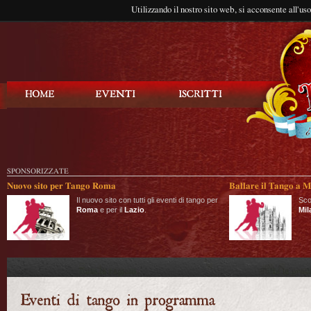
Utilizzando il nostro sito web, si acconsente all'us
Balla Tango
SPONSORIZZATE
Nuovo sito per Tango Roma
Ballare il Tango a M
Il nuovo sito con tutti gli eventi di tango per
Sco
Roma
e per il
Lazio
.
Mil