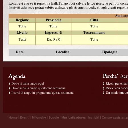
Lo sapevi che se ti registri a BallaTango puoi salvare le tue ricerche per poi con
Iscriviti adesso
, e potrai subito utilizzare gli strumenti dedicati agli utenti registra
Stai con
Regione
Provincia
Città
Tutte
Tutte
Tutte
Livello
Ingresso €
Tesseramento
Tutti
Da: 0 a 0
Tutte
Data
Località
Tipologia
Dove si balla tango oggi
Ricevi per email g
Dove si balla tango questo fine settimana
Ricevi con caden
I corsi di tango in programma questa settimana
Un modo nuovo p
Home
|
Eventi
|
Milonghe
|
Scuole
|
Musicalizadores
|
Iscriviti
|
Centro assistenz