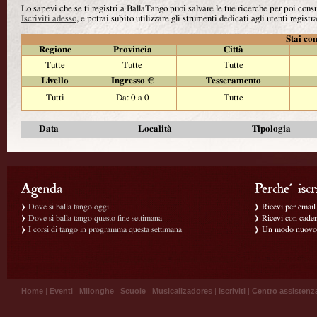
Lo sapevi che se ti registri a BallaTango puoi salvare le tue ricerche per poi con
Iscriviti adesso
, e potrai subito utilizzare gli strumenti dedicati agli utenti registra
Stai con
Regione
Provincia
Città
Tutte
Tutte
Tutte
Livello
Ingresso €
Tesseramento
Tutti
Da: 0 a 0
Tutte
Data
Località
Tipologia
Dove si balla tango oggi
Ricevi per email g
Dove si balla tango questo fine settimana
Ricevi con caden
I corsi di tango in programma questa settimana
Un modo nuovo p
Home
|
Eventi
|
Milonghe
|
Scuole
|
Musicalizadores
|
Iscriviti
|
Centro assistenz