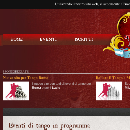
Utilizzando il nostro sito web, si acconsente all'us
Balla Tango
SPONSORIZZATE
Nuovo sito per Tango Roma
Ballare il Tango a M
Il nuovo sito con tutti gli eventi di tango per
Sco
Roma
e per il
Lazio
.
Mil