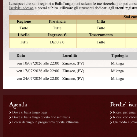
Lo sapevi che se ti registri a BallaTango puoi salvare le tue ricerche per poi con
Iscriviti adesso
, e potrai subito utilizzare gli strumenti dedicati agli utenti registra
Stai con
Regione
Provincia
Città
Tutte
Tutte
Tutte
Livello
Ingresso €
Tesseramento
Tutti
Da: 0 a 0
Tutte
Data
Località
Tipologia
ven 10/07/2026 alle 22:00
Zinasco, (PV)
Milonga
ven 17/07/2026 alle 22:00
Zinasco, (PV)
Milonga
ven 24/07/2026 alle 22:00
Zinasco, (PV)
Milonga
Dove si balla tango oggi
Ricevi per email g
Dove si balla tango questo fine settimana
Ricevi con caden
I corsi di tango in programma questa settimana
Un modo nuovo p