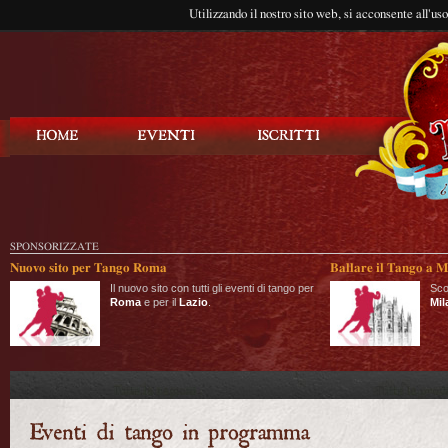
Utilizzando il nostro sito web, si acconsente all'us
Balla Tango
SPONSORIZZATE
Nuovo sito per Tango Roma
Ballare il Tango a M
Il nuovo sito con tutti gli eventi di tango per
Sco
Roma
e per il
Lazio
.
Mil