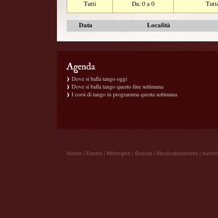
Tutti
Da: 0 a 0
Tutt
Data
Località
Dove si balla tango oggi
Dove si balla tango questo fine settimana
I corsi di tango in programma questa settimana
Home
|
Eventi
|
Milonghe
|
Scuole
|
Musicalizadores
|
Iscrivi