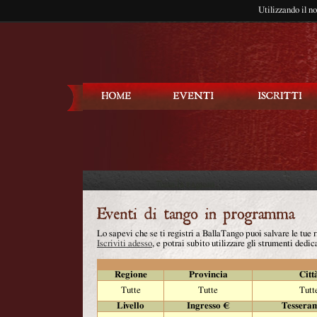
Utilizzando il n
Balla Tango
Lo sapevi che se ti registri a BallaTango puoi salvare le tue
Iscriviti adesso
, e potrai subito utilizzare gli strumenti dedica
Regione
Provincia
Citt
Tutte
Tutte
Tutt
Livello
Ingresso €
Tessera