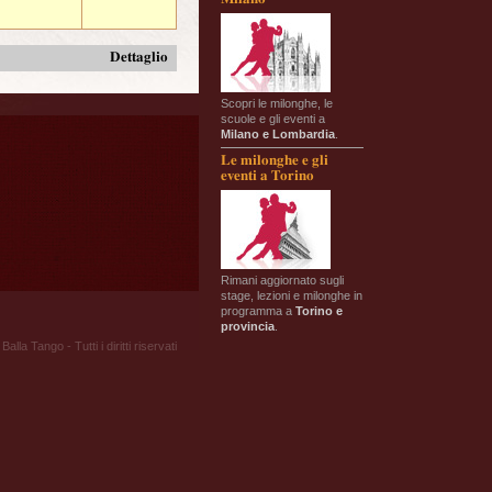
Dettaglio
Scopri le milonghe, le
scuole e gli eventi a
Milano e Lombardia
.
Le milonghe e gli
eventi a Torino
Rimani aggiornato sugli
stage, lezioni e milonghe in
programma a
Torino e
provincia
.
Balla Tango - Tutti i diritti riservati