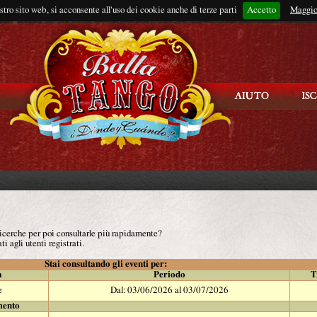
ostro sito web, si acconsente all'uso dei cookie anche di terze parti
Accetto
Rimani connes
Maggio
 ricerche per poi consultarle più rapidamente?
ti agli utenti registrati.
Stai consultando gli eventi per:
à
Periodo
T
e
Dal: 03/06/2026 al 03/07/2026
mento