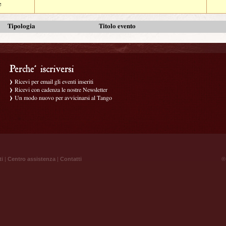
e
Tipologia
Titolo evento
Ricevi per email gli eventi inseriti
Ricevi con cadenza le nostre Newsletter
Un modo nuovo per avvicinarsi al Tango
ti
|
Centro assistenza
|
Contatti
® 