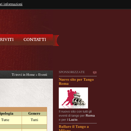
so?
ri informazioni
oppure
Iscriviti
SPONSORIZZATE
Ti trovi in
Home
»
Eventi
Nuovo sito per Tango
Roma
Il nuovo sito con tutti gli
ipologia
Genere
eventi di tango per
Roma
e per il
Lazio
.
Tutte
Tutti
Ballare il Tango a
Milano