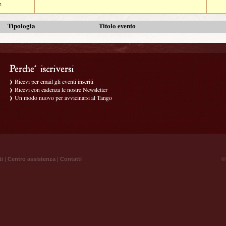
e
Tipologia
Titolo evento
Ricevi per email gli eventi inseriti
Ricevi con cadenza le nostre Newsletter
Un modo nuovo per avvicinarsi al Tango
ti
|
Centro assistenza
|
Contatti
® 