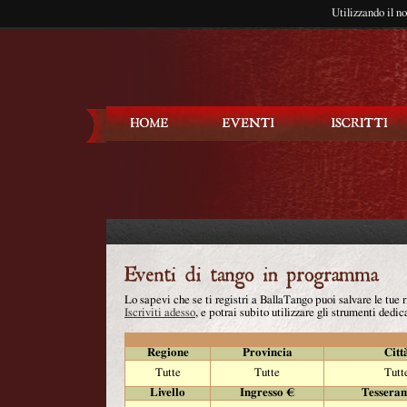
Utilizzando il n
Balla Tango
Lo sapevi che se ti registri a BallaTango puoi salvare le tue
Iscriviti adesso
, e potrai subito utilizzare gli strumenti dedica
Regione
Provincia
Citt
Tutte
Tutte
Tutt
Livello
Ingresso €
Tessera