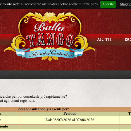
ostro sito web, si acconsente all'uso dei cookie anche di terze parti
Accetto
Rimani connes
Maggio
 ricerche per poi consultarle più rapidamente?
ti agli utenti registrati.
Stai consultando gli eventi per:
à
Periodo
T
e
Dal: 08/07/2026 al 07/08/2026
mento