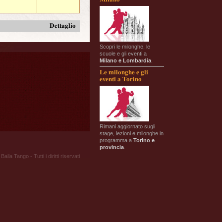
Dettaglio
Scopri le milonghe, le
scuole e gli eventi a
Milano e Lombardia
.
Le milonghe e gli
eventi a Torino
Rimani aggiornato sugli
stage, lezioni e milonghe in
programma a
Torino e
provincia
.
Balla Tango - Tutti i diritti riservati