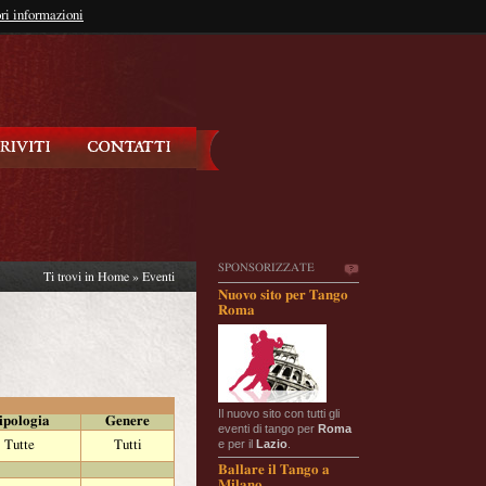
so?
ri informazioni
oppure
Iscriviti
SPONSORIZZATE
Ti trovi in
Home
»
Eventi
Nuovo sito per Tango
Roma
Il nuovo sito con tutti gli
ipologia
Genere
eventi di tango per
Roma
e per il
Lazio
.
Tutte
Tutti
Ballare il Tango a
Milano