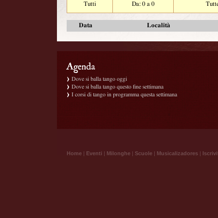
Tutti
Da: 0 a 0
Tutt
Data
Località
Dove si balla tango oggi
Dove si balla tango questo fine settimana
I corsi di tango in programma questa settimana
Home
|
Eventi
|
Milonghe
|
Scuole
|
Musicalizadores
|
Iscrivi