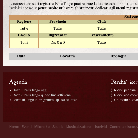
Lo sapevi che se ti registri a BallaTango puoi salvare le tue ricerche per poi con
Iscriviti adesso
, e potrai subito utilizzare gli strumenti dedicati agli utenti registra
Stai con
Regione
Provincia
Città
Tutte
Tutte
Tutte
Livello
Ingresso €
Tesseramento
Tutti
Da: 0 a 0
Tutte
Data
Località
Tipologia
Dove si balla tango oggi
Ricevi per email g
Dove si balla tango questo fine settimana
Ricevi con caden
I corsi di tango in programma questa settimana
Un modo nuovo p
Home
|
Eventi
|
Milonghe
|
Scuole
|
Musicalizadores
|
Iscriviti
|
Centro assistenz