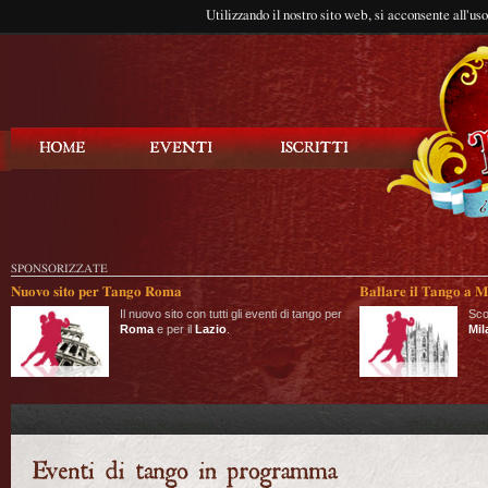
Utilizzando il nostro sito web, si acconsente all'us
Balla Tango
SPONSORIZZATE
Nuovo sito per Tango Roma
Ballare il Tango a M
Il nuovo sito con tutti gli eventi di tango per
Sco
Roma
e per il
Lazio
.
Mil