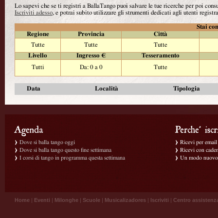
Lo sapevi che se ti registri a BallaTango puoi salvare le tue ricerche per poi con
Iscriviti adesso
, e potrai subito utilizzare gli strumenti dedicati agli utenti registra
Stai con
Regione
Provincia
Città
Tutte
Tutte
Tutte
Livello
Ingresso €
Tesseramento
Tutti
Da: 0 a 0
Tutte
Data
Località
Tipologia
Dove si balla tango oggi
Ricevi per email g
Dove si balla tango questo fine settimana
Ricevi con caden
I corsi di tango in programma questa settimana
Un modo nuovo p
Home
|
Eventi
|
Milonghe
|
Scuole
|
Musicalizadores
|
Iscriviti
|
Centro assistenz