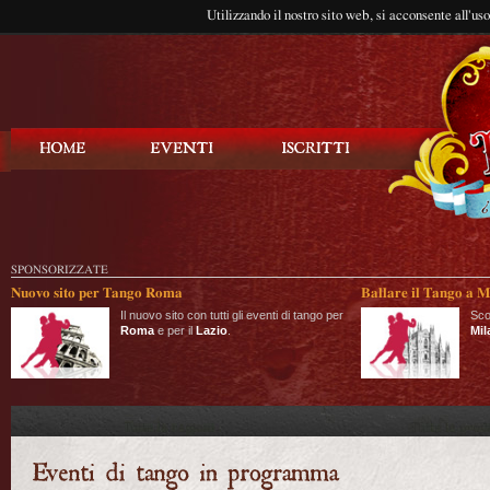
Utilizzando il nostro sito web, si acconsente all'us
Balla Tango
SPONSORIZZATE
Nuovo sito per Tango Roma
Ballare il Tango a M
Il nuovo sito con tutti gli eventi di tango per
Sco
Roma
e per il
Lazio
.
Mil