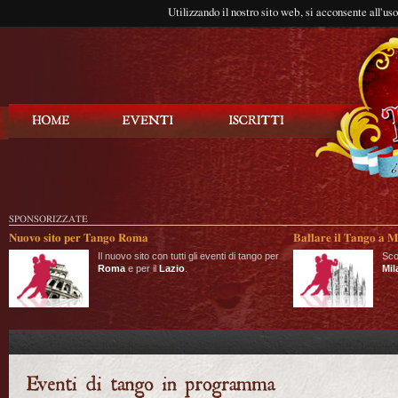
Utilizzando il nostro sito web, si acconsente all'us
Balla Tango
SPONSORIZZATE
Nuovo sito per Tango Roma
Ballare il Tango a M
Il nuovo sito con tutti gli eventi di tango per
Sco
Roma
e per il
Lazio
.
Mil