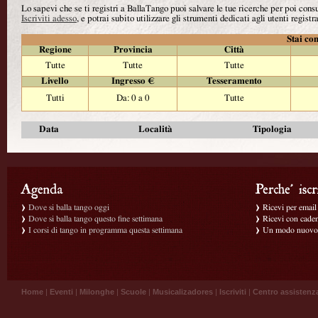
Lo sapevi che se ti registri a BallaTango puoi salvare le tue ricerche per poi con
Iscriviti adesso
, e potrai subito utilizzare gli strumenti dedicati agli utenti registra
Stai con
Regione
Provincia
Città
Tutte
Tutte
Tutte
Livello
Ingresso €
Tesseramento
Tutti
Da: 0 a 0
Tutte
Data
Località
Tipologia
Dove si balla tango oggi
Ricevi per email g
Dove si balla tango questo fine settimana
Ricevi con caden
I corsi di tango in programma questa settimana
Un modo nuovo p
Home
|
Eventi
|
Milonghe
|
Scuole
|
Musicalizadores
|
Iscriviti
|
Centro assistenz