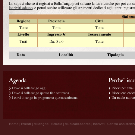
Lo sapevi che se ti registri a BallaTango puoi salvare le tue ricerche per poi con
Iscriviti adesso
, e potrai subito utilizzare gli strumenti dedicati agli utenti registra
Stai con
Regione
Provincia
Città
Tutte
Tutte
Tutte
Livello
Ingresso €
Tesseramento
Tutti
Da: 0 a 0
Tutte
Data
Località
Tipologia
Dove si balla tango oggi
Ricevi per email g
Dove si balla tango questo fine settimana
Ricevi con caden
I corsi di tango in programma questa settimana
Un modo nuovo p
Home
|
Eventi
|
Milonghe
|
Scuole
|
Musicalizadores
|
Iscriviti
|
Centro assistenz