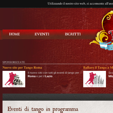
Utilizzando il nostro sito web, si acconsente all'us
Balla Tango
SPONSORIZZATE
Nuovo sito per Tango Roma
Ballare il Tango a M
Il nuovo sito con tutti gli eventi di tango per
Sco
Roma
e per il
Lazio
.
Mil