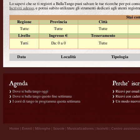
Lo sapevi che se ti registri a BallaTango puoi salvare le tue ricerche per poi con
Iscriviti adesso
, e potrai subito utilizzare gli strumenti dedicati agli utenti registra
Stai con
Regione
Provincia
Città
Tutte
Tutte
Tutte
Livello
Ingresso €
Tesseramento
Tutti
Da: 0 a 0
Tutte
Data
Località
Tipologia
Dove si balla tango oggi
Ricevi per email g
Dove si balla tango questo fine settimana
Ricevi con caden
I corsi di tango in programma questa settimana
Un modo nuovo p
Home
|
Eventi
|
Milonghe
|
Scuole
|
Musicalizadores
|
Iscriviti
|
Centro assistenz