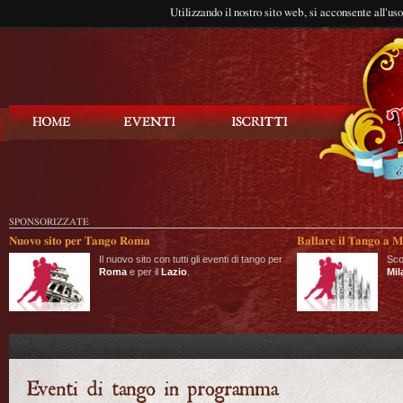
Utilizzando il nostro sito web, si acconsente all'us
Balla Tango
SPONSORIZZATE
Nuovo sito per Tango Roma
Ballare il Tango a M
Il nuovo sito con tutti gli eventi di tango per
Sco
Roma
e per il
Lazio
.
Mil