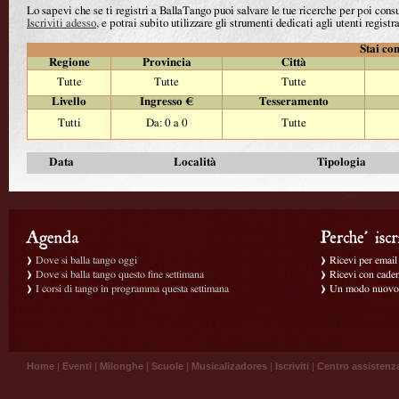
Lo sapevi che se ti registri a BallaTango puoi salvare le tue ricerche per poi con
Iscriviti adesso
, e potrai subito utilizzare gli strumenti dedicati agli utenti registra
Stai con
Regione
Provincia
Città
Tutte
Tutte
Tutte
Livello
Ingresso €
Tesseramento
Tutti
Da: 0 a 0
Tutte
Data
Località
Tipologia
Dove si balla tango oggi
Ricevi per email g
Dove si balla tango questo fine settimana
Ricevi con caden
I corsi di tango in programma questa settimana
Un modo nuovo p
Home
|
Eventi
|
Milonghe
|
Scuole
|
Musicalizadores
|
Iscriviti
|
Centro assistenz