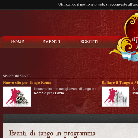
Utilizzando il nostro sito web, si acconsente all'us
Balla Tango
SPONSORIZZATE
Nuovo sito per Tango Roma
Ballare il Tango a M
Il nuovo sito con tutti gli eventi di tango per
Sco
Roma
e per il
Lazio
.
Mil