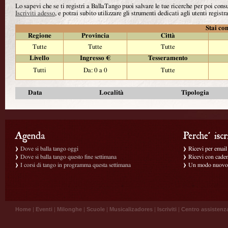
Lo sapevi che se ti registri a BallaTango puoi salvare le tue ricerche per poi con
Iscriviti adesso
, e potrai subito utilizzare gli strumenti dedicati agli utenti registra
Stai con
Regione
Provincia
Città
Tutte
Tutte
Tutte
Livello
Ingresso €
Tesseramento
Tutti
Da: 0 a 0
Tutte
Data
Località
Tipologia
Dove si balla tango oggi
Ricevi per email g
Dove si balla tango questo fine settimana
Ricevi con caden
I corsi di tango in programma questa settimana
Un modo nuovo p
Home
|
Eventi
|
Milonghe
|
Scuole
|
Musicalizadores
|
Iscriviti
|
Centro assistenz