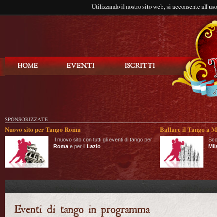
Utilizzando il nostro sito web, si acconsente all'us
Balla Tango
SPONSORIZZATE
Nuovo sito per Tango Roma
Ballare il Tango a M
Il nuovo sito con tutti gli eventi di tango per
Sco
Roma
e per il
Lazio
.
Mil