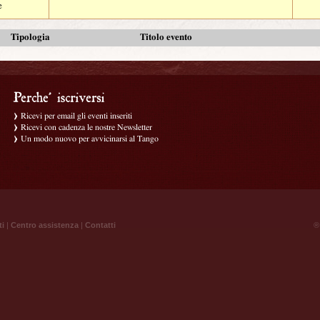
e
Tipologia
Titolo evento
Ricevi per email gli eventi inseriti
Ricevi con cadenza le nostre Newsletter
Un modo nuovo per avvicinarsi al Tango
ti
|
Centro assistenza
|
Contatti
® 