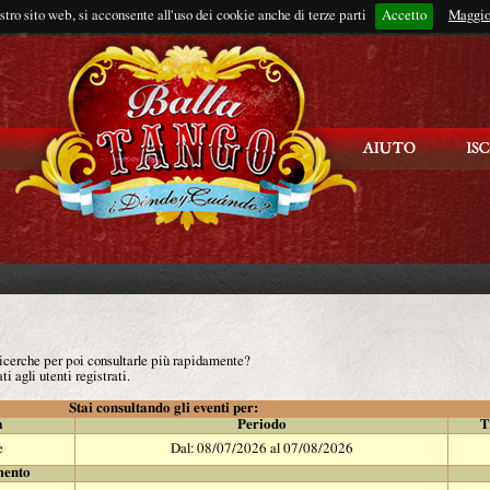
ostro sito web, si acconsente all'uso dei cookie anche di terze parti
Accetto
Rimani connes
Maggio
 ricerche per poi consultarle più rapidamente?
ti agli utenti registrati.
Stai consultando gli eventi per:
à
Periodo
T
e
Dal: 08/07/2026 al 07/08/2026
mento