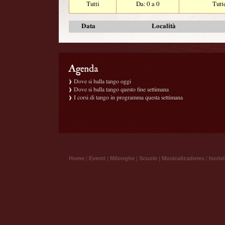
Tutti
Da: 0 a 0
Tutt
Data
Località
Dove si balla tango oggi
Dove si balla tango questo fine settimana
I corsi di tango in programma questa settimana
Home
|
Eventi
|
Milonghe
|
Scuole
|
Musicalizadores
|
Iscrivi