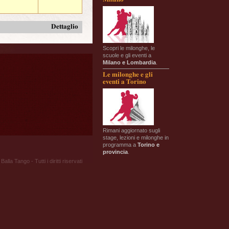
Dettaglio
Scopri le milonghe, le
scuole e gli eventi a
Milano e Lombardia
.
Le milonghe e gli
eventi a Torino
Rimani aggiornato sugli
stage, lezioni e milonghe in
programma a
Torino e
provincia
.
Balla Tango - Tutti i diritti riservati