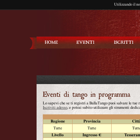
Utilizzando il n
Balla Tango
Lo sapevi che se ti registri a BallaTango puoi salvare le tue
Iscriviti adesso
, e potrai subito utilizzare gli strumenti dedica
Regione
Provincia
Citt
Tutte
Tutte
Tutt
Livello
Ingresso €
Tessera