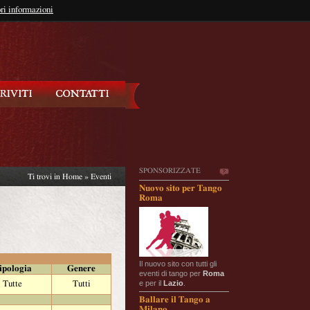
so?
ri informazioni
oppure
Iscriviti
SPONSORIZZATE
Ti trovi in
Home
»
Eventi
Nuovo sito per Tango
Roma
Il nuovo sito con tutti gli
ipologia
Genere
eventi di tango per
Roma
e per il
Lazio
.
Tutte
Tutti
Ballare il Tango a
Milano