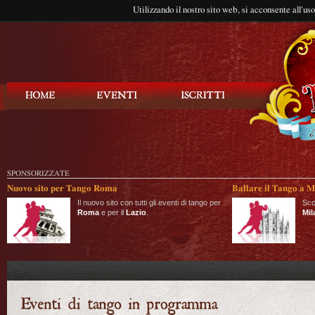
Utilizzando il nostro sito web, si acconsente all'us
Balla Tango
SPONSORIZZATE
Nuovo sito per Tango Roma
Ballare il Tango a M
Il nuovo sito con tutti gli eventi di tango per
Sco
Roma
e per il
Lazio
.
Mil