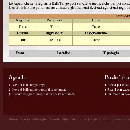
Lo sapevi che se ti registri a BallaTango puoi salvare le tue ricerche per poi con
Iscriviti adesso
, e potrai subito utilizzare gli strumenti dedicati agli utenti registra
Stai con
Regione
Provincia
Città
Tutte
Tutte
Tutte
Livello
Ingresso €
Tesseramento
Tutti
Da: 0 a 0
Tutte
Data
Località
Tipologia
Dove si balla tango oggi
Ricevi per email g
Dove si balla tango questo fine settimana
Ricevi con caden
I corsi di tango in programma questa settimana
Un modo nuovo p
Home
|
Eventi
|
Milonghe
|
Scuole
|
Musicalizadores
|
Iscriviti
|
Centro assistenz