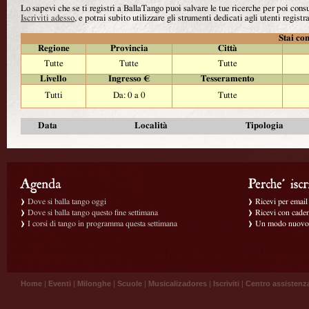
Lo sapevi che se ti registri a BallaTango puoi salvare le tue ricerche per poi con
Iscriviti adesso
, e potrai subito utilizzare gli strumenti dedicati agli utenti registra
Stai con
Regione
Provincia
Città
Tutte
Tutte
Tutte
Livello
Ingresso €
Tesseramento
Tutti
Da: 0 a 0
Tutte
Data
Località
Tipologia
Dove si balla tango oggi
Ricevi per email g
Dove si balla tango questo fine settimana
Ricevi con caden
I corsi di tango in programma questa settimana
Un modo nuovo p
Home
|
Eventi
|
Milonghe
|
Scuole
|
Musicalizadores
|
Iscriviti
|
Centro assistenz