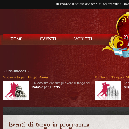
Utilizzando il nostro sito web, si acconsente all'us
Balla Tango
SPONSORIZZATE
Nuovo sito per Tango Roma
Ballare il Tango a M
Il nuovo sito con tutti gli eventi di tango per
Sco
Roma
e per il
Lazio
.
Mil