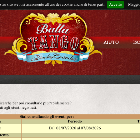
ostro sito web, si acconsente all'uso dei cookie anche di terze parti
Accetto
Rimani connes
Maggio
 ricerche per poi consultarle più rapidamente?
ti agli utenti registrati.
Stai consultando gli eventi per:
à
Periodo
T
e
Dal: 08/07/2026 al 07/08/2026
mento