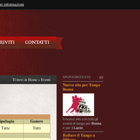
so?
ri informazioni
oppure
Iscriviti
SPONSORIZZATE
Ti trovi in
Home
»
Eventi
Nuovo sito per Tango
Roma
Il nuovo sito con tutti gli
ipologia
Genere
eventi di tango per
Roma
e per il
Lazio
.
Tutte
Tutti
Ballare il Tango a
Milano