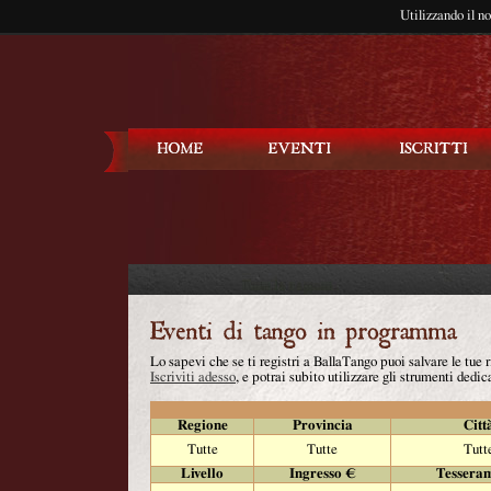
Utilizzando il n
Balla Tango
Lo sapevi che se ti registri a BallaTango puoi salvare le tue
Iscriviti adesso
, e potrai subito utilizzare gli strumenti dedica
Regione
Provincia
Citt
Tutte
Tutte
Tutt
Livello
Ingresso €
Tessera