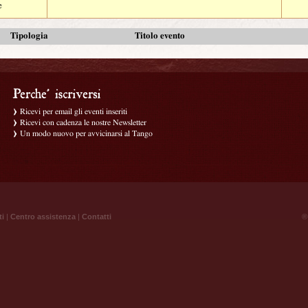
e
Tipologia
Titolo evento
Ricevi per email gli eventi inseriti
Ricevi con cadenza le nostre Newsletter
Un modo nuovo per avvicinarsi al Tango
ti
|
Centro assistenza
|
Contatti
® 