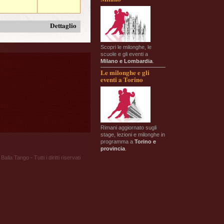
Dettaglio
Scopri le milonghe, le
scuole e gli eventi a
Milano e Lombardia
.
Le milonghe e gli
eventi a Torino
Rimani aggiornato sugli
stage, lezioni e milonghe in
programma a
Torino e
provincia
.
Balla Tango - Tutti i diritti riservati