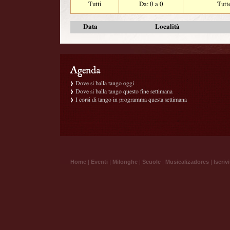
Tutti
Da: 0 a 0
Tutt
Data
Località
Dove si balla tango oggi
Dove si balla tango questo fine settimana
I corsi di tango in programma questa settimana
Home
|
Eventi
|
Milonghe
|
Scuole
|
Musicalizadores
|
Iscrivi