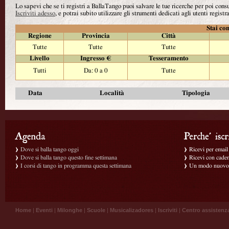
Lo sapevi che se ti registri a BallaTango puoi salvare le tue ricerche per poi con
Iscriviti adesso
, e potrai subito utilizzare gli strumenti dedicati agli utenti registra
Stai con
Regione
Provincia
Città
Tutte
Tutte
Tutte
Livello
Ingresso €
Tesseramento
Tutti
Da: 0 a 0
Tutte
Data
Località
Tipologia
Dove si balla tango oggi
Ricevi per email g
Dove si balla tango questo fine settimana
Ricevi con caden
I corsi di tango in programma questa settimana
Un modo nuovo p
Home
|
Eventi
|
Milonghe
|
Scuole
|
Musicalizadores
|
Iscriviti
|
Centro assistenz