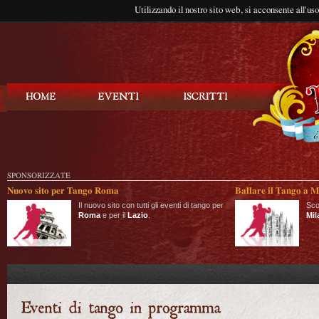
Utilizzando il nostro sito web, si acconsente all'us
Balla Tango
SPONSORIZZATE
Nuovo sito per Tango Roma
Ballare il Tango a M
Il nuovo sito con tutti gli eventi di tango per
Sco
Roma
e per il
Lazio
.
Mil