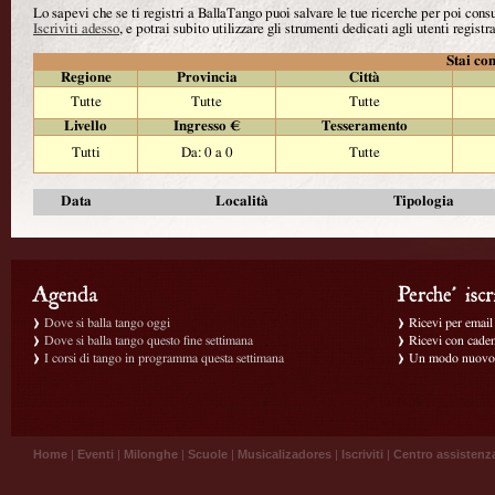
Lo sapevi che se ti registri a BallaTango puoi salvare le tue ricerche per poi con
Iscriviti adesso
, e potrai subito utilizzare gli strumenti dedicati agli utenti registra
Stai con
Regione
Provincia
Città
Tutte
Tutte
Tutte
Livello
Ingresso €
Tesseramento
Tutti
Da: 0 a 0
Tutte
Data
Località
Tipologia
Dove si balla tango oggi
Ricevi per email g
Dove si balla tango questo fine settimana
Ricevi con caden
I corsi di tango in programma questa settimana
Un modo nuovo p
Home
|
Eventi
|
Milonghe
|
Scuole
|
Musicalizadores
|
Iscriviti
|
Centro assistenz