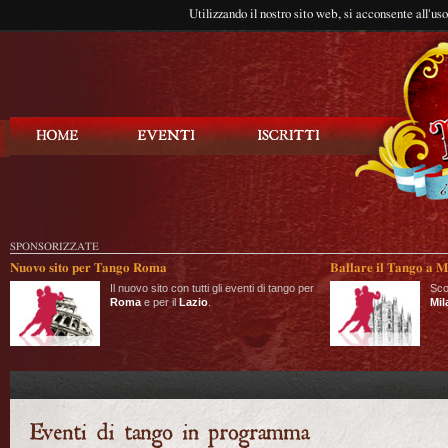
Utilizzando il nostro sito web, si acconsente all'us
Balla Tango
SPONSORIZZATE
Nuovo sito per Tango Roma
Ballare il Tango a M
Il nuovo sito con tutti gli eventi di tango per
Sco
Roma
e per il
Lazio
.
Mil