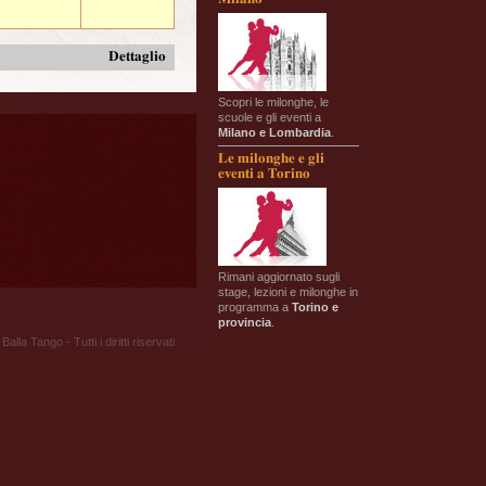
Dettaglio
Scopri le milonghe, le
scuole e gli eventi a
Milano e Lombardia
.
Le milonghe e gli
eventi a Torino
Rimani aggiornato sugli
stage, lezioni e milonghe in
programma a
Torino e
provincia
.
Balla Tango - Tutti i diritti riservati