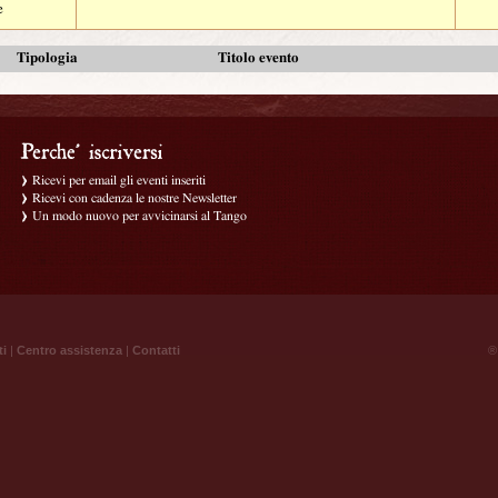
e
Tipologia
Titolo evento
Ricevi per email gli eventi inseriti
Ricevi con cadenza le nostre Newsletter
Un modo nuovo per avvicinarsi al Tango
ti
|
Centro assistenza
|
Contatti
® 