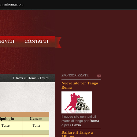
so?
ri informazioni
oppure
Iscriviti
SPONSORIZZATE
Ti trovi in
Home
»
Eventi
Nuovo sito per Tango
Roma
Il nuovo sito con tutti gli
ipologia
Genere
eventi di tango per
Roma
e per il
Lazio
.
Tutte
Tutti
Ballare il Tango a
Milano