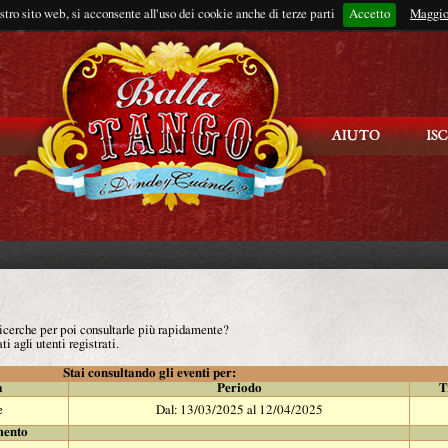
ostro sito web, si acconsente all'uso dei cookie anche di terze parti
Accetto
Rimani connes
Maggio
 ricerche per poi consultarle più rapidamente?
ti agli utenti registrati.
Stai consultando gli eventi per:
à
Periodo
T
e
Dal: 13/03/2025 al 12/04/2025
mento