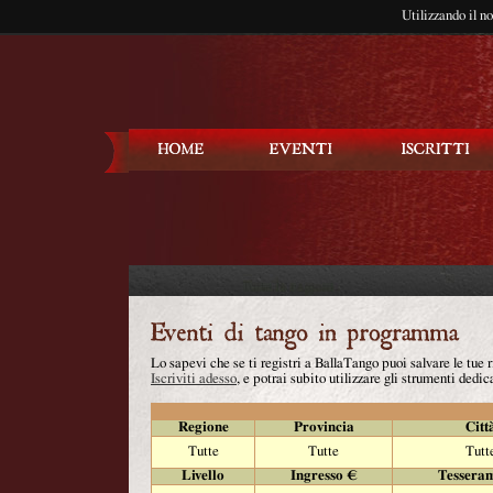
Utilizzando il n
Balla Tango
Lo sapevi che se ti registri a BallaTango puoi salvare le tue
Iscriviti adesso
, e potrai subito utilizzare gli strumenti dedica
Regione
Provincia
Citt
Tutte
Tutte
Tutt
Livello
Ingresso €
Tessera