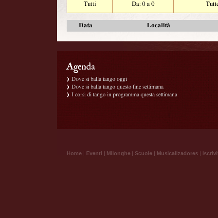
Tutti
Da: 0 a 0
Tutt
Data
Località
Dove si balla tango oggi
Dove si balla tango questo fine settimana
I corsi di tango in programma questa settimana
Home
|
Eventi
|
Milonghe
|
Scuole
|
Musicalizadores
|
Iscrivi