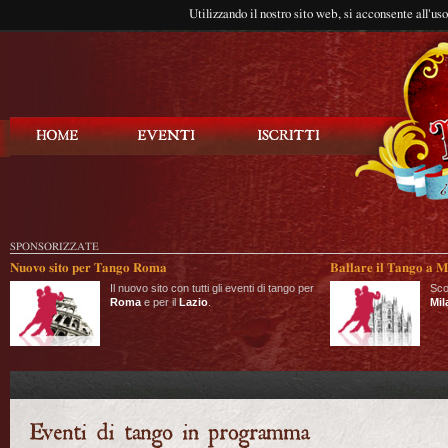
Utilizzando il nostro sito web, si acconsente all'us
Balla Tango
SPONSORIZZATE
Nuovo sito per Tango Roma
Ballare il Tango a M
Il nuovo sito con tutti gli eventi di tango per
Sco
Roma
e per il
Lazio
.
Mil