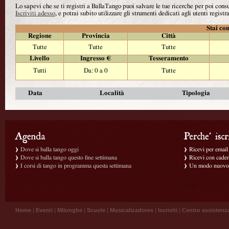
Lo sapevi che se ti registri a BallaTango puoi salvare le tue ricerche per poi con
Iscriviti adesso
, e potrai subito utilizzare gli strumenti dedicati agli utenti registra
Stai con
Regione
Provincia
Città
Tutte
Tutte
Tutte
Livello
Ingresso €
Tesseramento
Tutti
Da: 0 a 0
Tutte
Data
Località
Tipologia
Dove si balla tango oggi
Ricevi per email g
Dove si balla tango questo fine settimana
Ricevi con caden
I corsi di tango in programma questa settimana
Un modo nuovo p
Home
|
Eventi
|
Milonghe
|
Scuole
|
Musicalizadores
|
Iscriviti
|
Centro assistenz