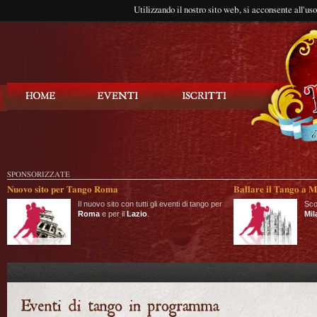
Utilizzando il nostro sito web, si acconsente all'us
Balla Tango
SPONSORIZZATE
Nuovo sito per Tango Roma
Ballare il Tango a M
Il nuovo sito con tutti gli eventi di tango per
Sco
Roma
e per il
Lazio
.
Mil