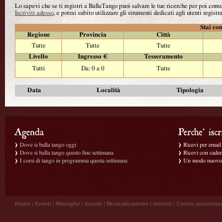
Lo sapevi che se ti registri a BallaTango puoi salvare le tue ricerche per poi con
Iscriviti adesso
, e potrai subito utilizzare gli strumenti dedicati agli utenti registra
Stai con
Regione
Provincia
Città
Tutte
Tutte
Tutte
Livello
Ingresso €
Tesseramento
Tutti
Da: 0 a 0
Tutte
Data
Località
Tipologia
Dove si balla tango oggi
Ricevi per email g
Dove si balla tango questo fine settimana
Ricevi con caden
I corsi di tango in programma questa settimana
Un modo nuovo p
Home
|
Eventi
|
Milonghe
|
Scuole
|
Musicalizadores
|
Iscriviti
|
Centro assistenz