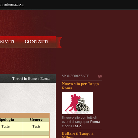
so?
ri informazioni
oppure
Iscriviti
SPONSORIZZATE
Ti trovi in
Home
»
Eventi
Nuovo sito per Tango
Roma
Il nuovo sito con tutti gli
ipologia
Genere
eventi di tango per
Roma
e per il
Lazio
.
Tutte
Tutti
Ballare il Tango a
Milano