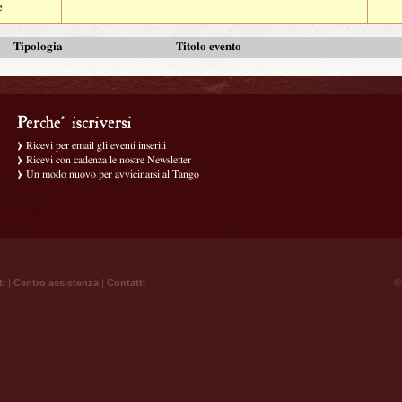
e
Tipologia
Titolo evento
Ricevi per email gli eventi inseriti
Ricevi con cadenza le nostre Newsletter
Un modo nuovo per avvicinarsi al Tango
ti
|
Centro assistenza
|
Contatti
® 