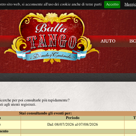
ostro sito web, si acconsente all'uso dei cookie anche di terze parti
Accetto
Rimani connes
Maggio
 ricerche per poi consultarle più rapidamente?
ti agli utenti registrati.
Stai consultando gli eventi per:
à
Periodo
T
e
Dal: 08/07/2026 al 07/08/2026
mento