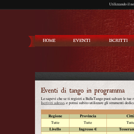
Utilizzando il n
Balla Tango
Lo sapevi che se ti registri a BallaTango puoi salvare le tue
Iscriviti adesso
, e potrai subito utilizzare gli strumenti dedica
Regione
Provincia
Citt
Tutte
Tutte
Tutt
Livello
Ingresso €
Tessera