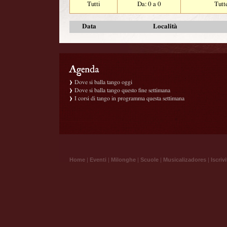
Tutti
Da: 0 a 0
Tutt
Data
Località
Dove si balla tango oggi
Dove si balla tango questo fine settimana
I corsi di tango in programma questa settimana
Home
|
Eventi
|
Milonghe
|
Scuole
|
Musicalizadores
|
Iscrivi