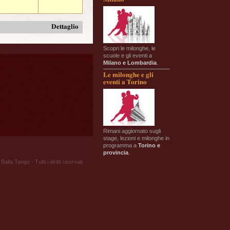
Dettaglio
Scopri le milonghe, le
scuole e gli eventi a
Milano e Lombardia
.
Le milonghe e gli
eventi a Torino
Rimani aggiornato sugli
stage, lezioni e milonghe in
programma a
Torino e
provincia
.
Balla Tango - Tutti i diritti riservati