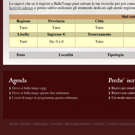
Lo sapevi che se ti registri a BallaTango puoi salvare le tue ricerche per poi con
Iscriviti adesso
, e potrai subito utilizzare gli strumenti dedicati agli utenti registra
Stai con
Regione
Provincia
Città
Tutte
Tutte
Tutte
Livello
Ingresso €
Tesseramento
Tutti
Da: 0 a 0
Tutte
Data
Località
Tipologia
Dove si balla tango oggi
Ricevi per email g
Dove si balla tango questo fine settimana
Ricevi con caden
I corsi di tango in programma questa settimana
Un modo nuovo p
Home
|
Eventi
|
Milonghe
|
Scuole
|
Musicalizadores
|
Iscriviti
|
Centro assistenz