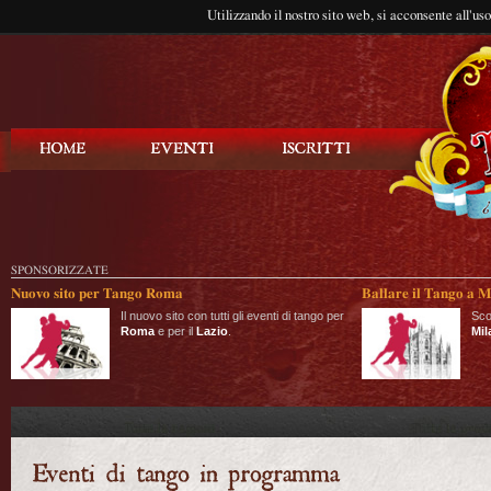
Utilizzando il nostro sito web, si acconsente all'us
Balla Tango
SPONSORIZZATE
Nuovo sito per Tango Roma
Ballare il Tango a M
Il nuovo sito con tutti gli eventi di tango per
Sco
Roma
e per il
Lazio
.
Mil