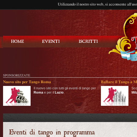
Utilizzando il nostro sito web, si acconsente all'us
Balla Tango
SPONSORIZZATE
Nuovo sito per Tango Roma
Ballare il Tango a M
Il nuovo sito con tutti gli eventi di tango per
Sco
Roma
e per il
Lazio
.
Mil