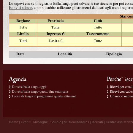
Lo sapevi che se ti registri a BallaTango puoi salvare le tue ricerche per poi con
Iscriviti adesso
, e potrai subito utilizzare gli strumenti dedicati agli utenti registra
Stai con
Regione
Provincia
Città
Tutte
Tutte
Tutte
Livello
Ingresso €
Tesseramento
Tutti
Da: 0 a 0
Tutte
Data
Località
Tipologia
Dove si balla tango oggi
Ricevi per email g
Dove si balla tango questo fine settimana
Ricevi con caden
I corsi di tango in programma questa settimana
Un modo nuovo p
Home
|
Eventi
|
Milonghe
|
Scuole
|
Musicalizadores
|
Iscriviti
|
Centro assistenz