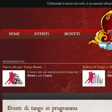
Utilizzando il nostro sito web, si acconsente all'us
Balla Tango
SPONSORIZZATE
Nuovo sito per Tango Roma
Ballare il Tango a M
Il nuovo sito con tutti gli eventi di tango per
Sco
Roma
e per il
Lazio
.
Mil