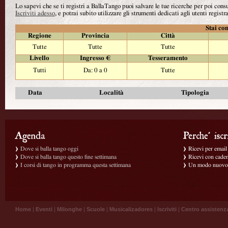
Lo sapevi che se ti registri a BallaTango puoi salvare le tue ricerche per poi con
Iscriviti adesso
, e potrai subito utilizzare gli strumenti dedicati agli utenti registra
Stai con
Regione
Provincia
Città
Tutte
Tutte
Tutte
Livello
Ingresso €
Tesseramento
Tutti
Da: 0 a 0
Tutte
Data
Località
Tipologia
Dove si balla tango oggi
Ricevi per email g
Dove si balla tango questo fine settimana
Ricevi con caden
I corsi di tango in programma questa settimana
Un modo nuovo p
Home
|
Eventi
|
Milonghe
|
Scuole
|
Musicalizadores
|
Iscriviti
|
Centro assistenz