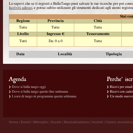
Lo sapevi che se ti registri a BallaTango puoi salvare le tue ricerche per poi con
Iscriviti adesso
, e potrai subito utilizzare gli strumenti dedicati agli utenti registra
Stai con
Regione
Provincia
Città
Tutte
Tutte
Tutte
Livello
Ingresso €
Tesseramento
Tutti
Da: 0 a 0
Tutte
Data
Località
Tipologia
Dove si balla tango oggi
Ricevi per email g
Dove si balla tango questo fine settimana
Ricevi con caden
I corsi di tango in programma questa settimana
Un modo nuovo p
Home
|
Eventi
|
Milonghe
|
Scuole
|
Musicalizadores
|
Iscriviti
|
Centro assistenz