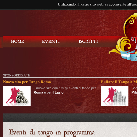
Utilizzando il nostro sito web, si acconsente all'us
Balla Tango
SPONSORIZZATE
Nuovo sito per Tango Roma
Ballare il Tango a M
Il nuovo sito con tutti gli eventi di tango per
Sco
Roma
e per il
Lazio
.
Mil