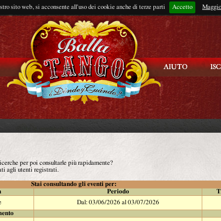
ostro sito web, si acconsente all'uso dei cookie anche di terze parti
Accetto
Rimani connes
Maggio
 ricerche per poi consultarle più rapidamente?
ti agli utenti registrati.
Stai consultando gli eventi per:
à
Periodo
T
e
Dal: 03/06/2026 al 03/07/2026
mento