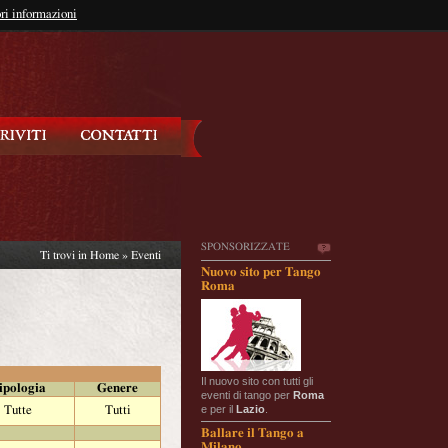
so?
ri informazioni
oppure
Iscriviti
SPONSORIZZATE
Ti trovi in
Home
»
Eventi
Nuovo sito per Tango
Roma
Il nuovo sito con tutti gli
ipologia
Genere
eventi di tango per
Roma
e per il
Lazio
.
Tutte
Tutti
Ballare il Tango a
Milano