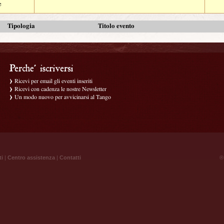
e
Tipologia
Titolo evento
Ricevi per email gli eventi inseriti
Ricevi con cadenza le nostre Newsletter
Un modo nuovo per avvicinarsi al Tango
ti
|
Centro assistenza
|
Contatti
® 