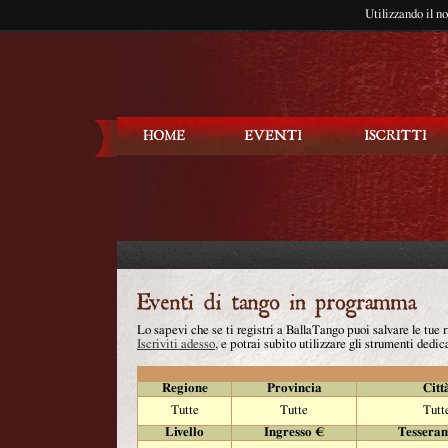
Utilizzando il n
Balla Tango
Lo sapevi che se ti registri a BallaTango puoi salvare le tue
Iscriviti adesso
, e potrai subito utilizzare gli strumenti dedica
Regione
Provincia
Citt
Tutte
Tutte
Tutt
Livello
Ingresso €
Tessera