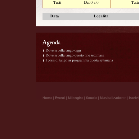
Tutti
Da: 0 a 0
Tutt
Data
Località
Dove si balla tango oggi
Dove si balla tango questo fine settimana
I corsi di tango in programma questa settimana
Home
|
Eventi
|
Milonghe
|
Scuole
|
Musicalizadores
|
Iscrivi