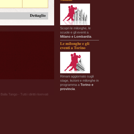
Dettaglio
Scopri le milonghe, le
scuole e gli eventi a
Milano e Lombardia
.
Le milonghe e gli
eventi a Torino
Rimani aggiornato sugli
stage, lezioni e milonghe in
programma a
Torino e
provincia
.
Balla Tango - Tutti i diritti riservati