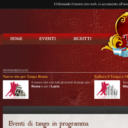
Utilizzando il nostro sito web, si acconsente all'us
Balla Tango
SPONSORIZZATE
Nuovo sito per Tango Roma
Ballare il Tango a M
Il nuovo sito con tutti gli eventi di tango per
Sco
Roma
e per il
Lazio
.
Mil