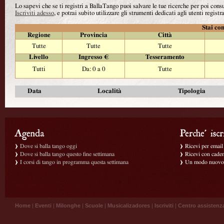
Lo sapevi che se ti registri a BallaTango puoi salvare le tue ricerche per poi con
Iscriviti adesso
, e potrai subito utilizzare gli strumenti dedicati agli utenti registra
Stai con
Regione
Provincia
Città
Tutte
Tutte
Tutte
Livello
Ingresso €
Tesseramento
Tutti
Da: 0 a 0
Tutte
Data
Località
Tipologia
Dove si balla tango oggi
Ricevi per email g
Dove si balla tango questo fine settimana
Ricevi con caden
I corsi di tango in programma questa settimana
Un modo nuovo p
Home
|
Eventi
|
Milonghe
|
Scuole
|
Musicalizadores
|
Iscriviti
|
Centro assistenz