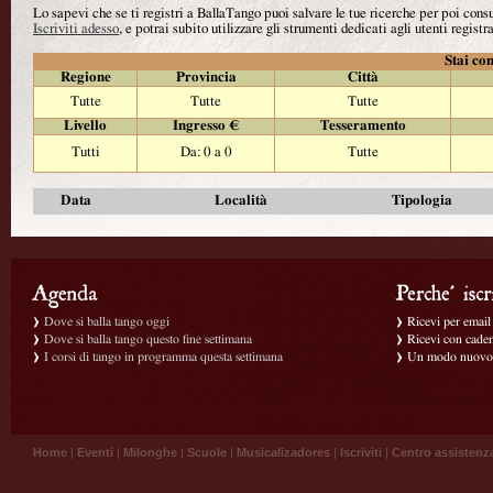
Lo sapevi che se ti registri a BallaTango puoi salvare le tue ricerche per poi con
Iscriviti adesso
, e potrai subito utilizzare gli strumenti dedicati agli utenti registra
Stai con
Regione
Provincia
Città
Tutte
Tutte
Tutte
Livello
Ingresso €
Tesseramento
Tutti
Da: 0 a 0
Tutte
Data
Località
Tipologia
Dove si balla tango oggi
Ricevi per email g
Dove si balla tango questo fine settimana
Ricevi con caden
I corsi di tango in programma questa settimana
Un modo nuovo p
Home
|
Eventi
|
Milonghe
|
Scuole
|
Musicalizadores
|
Iscriviti
|
Centro assistenz