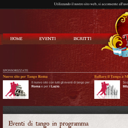
Utilizzando il nostro sito web, si acconsente all'us
Balla Tango
SPONSORIZZATE
Nuovo sito per Tango Roma
Ballare il Tango a M
Il nuovo sito con tutti gli eventi di tango per
Sco
Roma
e per il
Lazio
.
Mil