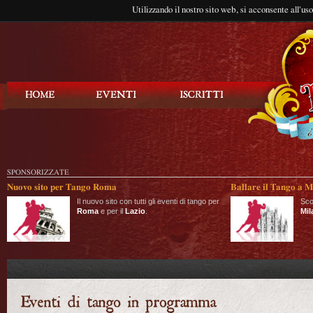
Utilizzando il nostro sito web, si acconsente all'us
Balla Tango
SPONSORIZZATE
Nuovo sito per Tango Roma
Ballare il Tango a M
Il nuovo sito con tutti gli eventi di tango per
Sco
Roma
e per il
Lazio
.
Mil