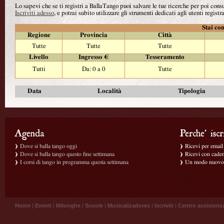
Lo sapevi che se ti registri a BallaTango puoi salvare le tue ricerche per poi con
Iscriviti adesso
, e potrai subito utilizzare gli strumenti dedicati agli utenti registra
Stai con
Regione
Provincia
Città
Tutte
Tutte
Tutte
Livello
Ingresso €
Tesseramento
Tutti
Da: 0 a 0
Tutte
Data
Località
Tipologia
Dove si balla tango oggi
Ricevi per email g
Dove si balla tango questo fine settimana
Ricevi con caden
I corsi di tango in programma questa settimana
Un modo nuovo p
Home
|
Eventi
|
Milonghe
|
Scuole
|
Musicalizadores
|
Iscriviti
|
Centro assistenz