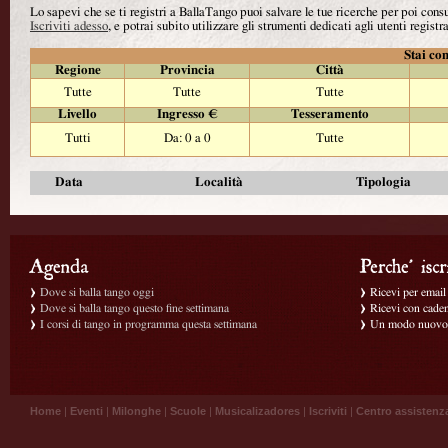
Lo sapevi che se ti registri a BallaTango puoi salvare le tue ricerche per poi con
Iscriviti adesso
, e potrai subito utilizzare gli strumenti dedicati agli utenti registra
Stai con
Regione
Provincia
Città
Tutte
Tutte
Tutte
Livello
Ingresso €
Tesseramento
Tutti
Da: 0 a 0
Tutte
Data
Località
Tipologia
Dove si balla tango oggi
Ricevi per email g
Dove si balla tango questo fine settimana
Ricevi con caden
I corsi di tango in programma questa settimana
Un modo nuovo p
Home
|
Eventi
|
Milonghe
|
Scuole
|
Musicalizadores
|
Iscriviti
|
Centro assistenz