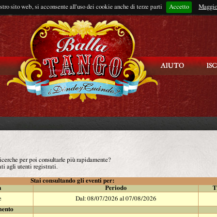
ostro sito web, si acconsente all'uso dei cookie anche di terze parti
Accetto
Rimani connes
Maggio
 ricerche per poi consultarle più rapidamente?
ti agli utenti registrati.
Stai consultando gli eventi per:
à
Periodo
T
e
Dal: 08/07/2026 al 07/08/2026
mento