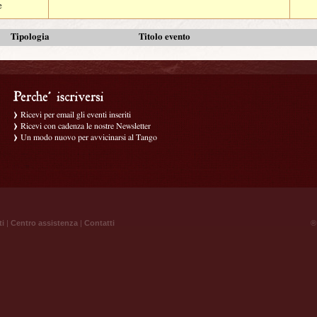
e
Tipologia
Titolo evento
Ricevi per email gli eventi inseriti
Ricevi con cadenza le nostre Newsletter
Un modo nuovo per avvicinarsi al Tango
ti
|
Centro assistenza
|
Contatti
® 