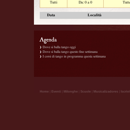
Tutti
Da: 0 a 0
Tutt
Data
Località
Dove si balla tango oggi
Dove si balla tango questo fine settimana
I corsi di tango in programma questa settimana
Home
|
Eventi
|
Milonghe
|
Scuole
|
Musicalizadores
|
Iscrivi