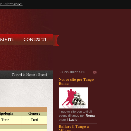
so?
ri informazioni
oppure
Iscriviti
SPONSORIZZATE
Ti trovi in
Home
»
Eventi
Nuovo sito per Tango
Roma
Il nuovo sito con tutti gli
ipologia
Genere
eventi di tango per
Roma
e per il
Lazio
.
Tutte
Tutti
Ballare il Tango a
Milano