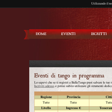
Utilizzando il n
Balla Tango
Lo sapevi che se ti registri a BallaTango puoi salvare le tue
Iscriviti adesso
, e potrai subito utilizzare gli strumenti dedica
Regione
Provincia
Citt
Tutte
Tutte
Tutt
Livello
Ingresso €
Tessera