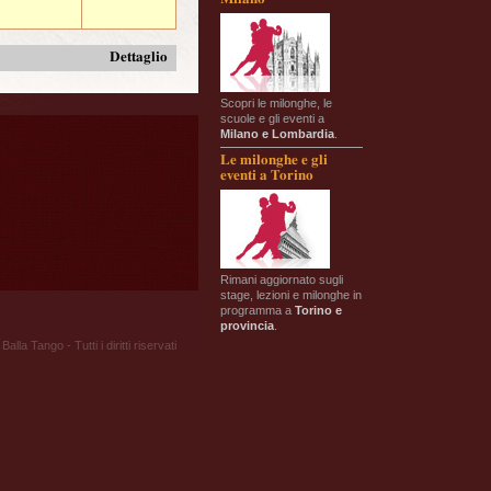
Dettaglio
Scopri le milonghe, le
scuole e gli eventi a
Milano e Lombardia
.
Le milonghe e gli
eventi a Torino
Rimani aggiornato sugli
stage, lezioni e milonghe in
programma a
Torino e
provincia
.
Balla Tango - Tutti i diritti riservati