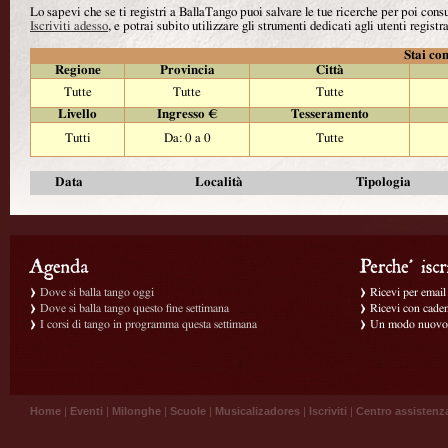
Lo sapevi che se ti registri a BallaTango puoi salvare le tue ricerche per poi con
Iscriviti adesso
, e potrai subito utilizzare gli strumenti dedicati agli utenti registra
Stai con
Regione
Provincia
Città
Tutte
Tutte
Tutte
Livello
Ingresso €
Tesseramento
Tutti
Da: 0 a 0
Tutte
Data
Località
Tipologia
Dove si balla tango oggi
Ricevi per email g
Dove si balla tango questo fine settimana
Ricevi con caden
I corsi di tango in programma questa settimana
Un modo nuovo p
Home
|
Eventi
|
Milonghe
|
Scuole
|
Musicalizadores
|
Iscriviti
|
Centro assistenz