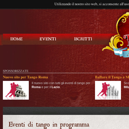
Utilizzando il nostro sito web, si acconsente all'us
Balla Tango
SPONSORIZZATE
Nuovo sito per Tango Roma
Ballare il Tango a M
Il nuovo sito con tutti gli eventi di tango per
Sco
Roma
e per il
Lazio
.
Mil