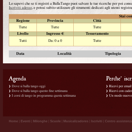
Lo sapevi che se ti registri a BallaTango puoi salvare le tue ricerche per poi con
Iscriviti adesso
, e potrai subito utilizzare gli strumenti dedicati agli utenti registra
Stai con
Regione
Provincia
Città
Tutte
Tutte
Tutte
Livello
Ingresso €
Tesseramento
Tutti
Da: 0 a 0
Tutte
Data
Località
Tipologia
Dove si balla tango oggi
Ricevi per email g
Dove si balla tango questo fine settimana
Ricevi con caden
I corsi di tango in programma questa settimana
Un modo nuovo p
Home
|
Eventi
|
Milonghe
|
Scuole
|
Musicalizadores
|
Iscriviti
|
Centro assistenz