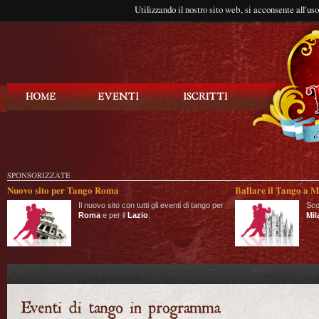
Utilizzando il nostro sito web, si acconsente all'us
Balla Tango
SPONSORIZZATE
Nuovo sito per Tango Roma
Ballare il Tango a M
Il nuovo sito con tutti gli eventi di tango per
Sco
Roma
e per il
Lazio
.
Mil