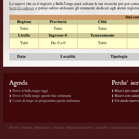
Lo sapevi che se ti registri a BallaTango puoi salvare le tue ricerche per poi con
Iscriviti adesso
, e potrai subito utilizzare gli strumenti dedicati agli utenti registra
Stai con
Regione
Provincia
Città
Tutte
Tutte
Tutte
Livello
Ingresso €
Tesseramento
Tutti
Da: 0 a 0
Tutte
Data
Località
Tipologia
Dove si balla tango oggi
Ricevi per email g
Dove si balla tango questo fine settimana
Ricevi con caden
I corsi di tango in programma questa settimana
Un modo nuovo p
Home
|
Eventi
|
Milonghe
|
Scuole
|
Musicalizadores
|
Iscriviti
|
Centro assistenz