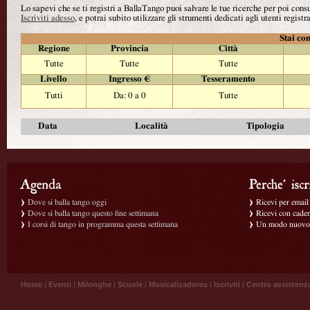
Lo sapevi che se ti registri a BallaTango puoi salvare le tue ricerche per poi con
Iscriviti adesso
, e potrai subito utilizzare gli strumenti dedicati agli utenti registra
Stai con
Regione
Provincia
Città
Tutte
Tutte
Tutte
Livello
Ingresso €
Tesseramento
Tutti
Da: 0 a 0
Tutte
Data
Località
Tipologia
Dove si balla tango oggi
Ricevi per email g
Dove si balla tango questo fine settimana
Ricevi con caden
I corsi di tango in programma questa settimana
Un modo nuovo p
Home
|
Eventi
|
Milonghe
|
Scuole
|
Musicalizadores
|
Iscriviti
|
Centro assistenz