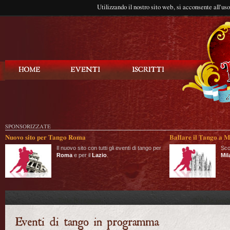
Utilizzando il nostro sito web, si acconsente all'us
Balla Tango
SPONSORIZZATE
Nuovo sito per Tango Roma
Ballare il Tango a M
Il nuovo sito con tutti gli eventi di tango per
Sco
Roma
e per il
Lazio
.
Mil