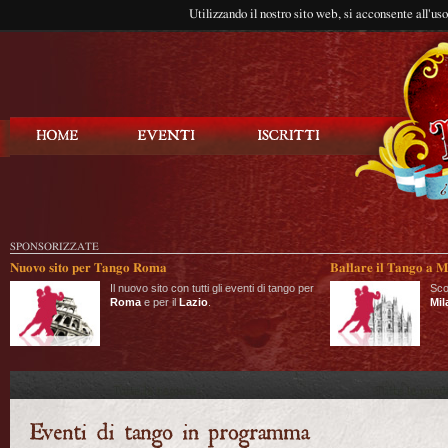
Utilizzando il nostro sito web, si acconsente all'us
Balla Tango
SPONSORIZZATE
Nuovo sito per Tango Roma
Ballare il Tango a M
Il nuovo sito con tutti gli eventi di tango per
Sco
Roma
e per il
Lazio
.
Mil