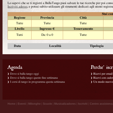
Lo sapevi che se ti registri a BallaTango puoi salvare le tue ricerche per poi con
Iscriviti adesso
, e potrai subito utilizzare gli strumenti dedicati agli utenti registra
Stai con
Regione
Provincia
Città
Tutte
Tutte
Tutte
Livello
Ingresso €
Tesseramento
Tutti
Da: 0 a 0
Tutte
Data
Località
Tipologia
Dove si balla tango oggi
Ricevi per email g
Dove si balla tango questo fine settimana
Ricevi con caden
I corsi di tango in programma questa settimana
Un modo nuovo p
Home
|
Eventi
|
Milonghe
|
Scuole
|
Musicalizadores
|
Iscriviti
|
Centro assistenz