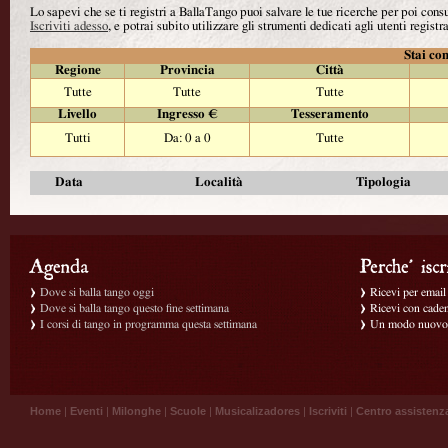
Lo sapevi che se ti registri a BallaTango puoi salvare le tue ricerche per poi con
Iscriviti adesso
, e potrai subito utilizzare gli strumenti dedicati agli utenti registra
Stai con
Regione
Provincia
Città
Tutte
Tutte
Tutte
Livello
Ingresso €
Tesseramento
Tutti
Da: 0 a 0
Tutte
Data
Località
Tipologia
Dove si balla tango oggi
Ricevi per email g
Dove si balla tango questo fine settimana
Ricevi con caden
I corsi di tango in programma questa settimana
Un modo nuovo p
Home
|
Eventi
|
Milonghe
|
Scuole
|
Musicalizadores
|
Iscriviti
|
Centro assistenz