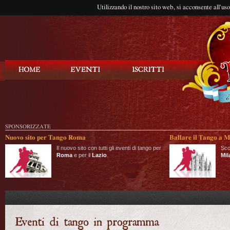
Utilizzando il nostro sito web, si acconsente all'us
Balla Tango
SPONSORIZZATE
Nuovo sito per Tango Roma
Ballare il Tango a M
Il nuovo sito con tutti gli eventi di tango per
Sco
Roma
e per il
Lazio
.
Mil