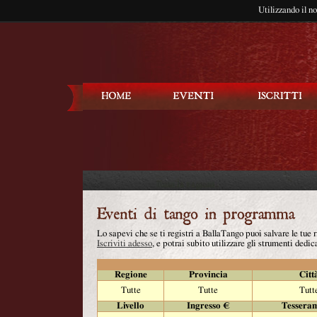
Utilizzando il n
Balla Tango
Lo sapevi che se ti registri a BallaTango puoi salvare le tue
Iscriviti adesso
, e potrai subito utilizzare gli strumenti dedica
Regione
Provincia
Citt
Tutte
Tutte
Tutt
Livello
Ingresso €
Tessera