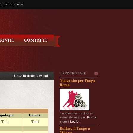
so?
ri informazioni
oppure
Iscriviti
SPONSORIZZATE
Ti trovi in
Home
»
Eventi
Nuovo sito per Tango
Roma
Il nuovo sito con tutti gli
ipologia
Genere
eventi di tango per
Roma
e per il
Lazio
.
Tutte
Tutti
Ballare il Tango a
Milano