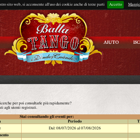
ostro sito web, si acconsente all'uso dei cookie anche di terze parti
Accetto
Rimani connes
Maggio
 ricerche per poi consultarle più rapidamente?
ti agli utenti registrati.
Stai consultando gli eventi per:
à
Periodo
T
e
Dal: 08/07/2026 al 07/08/2026
mento