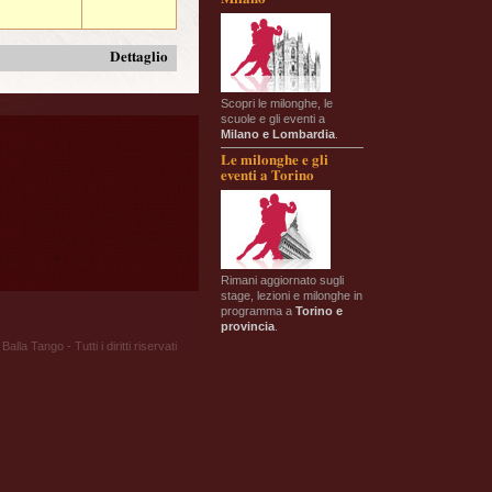
Dettaglio
Scopri le milonghe, le
scuole e gli eventi a
Milano e Lombardia
.
Le milonghe e gli
eventi a Torino
Rimani aggiornato sugli
stage, lezioni e milonghe in
programma a
Torino e
provincia
.
Balla Tango - Tutti i diritti riservati