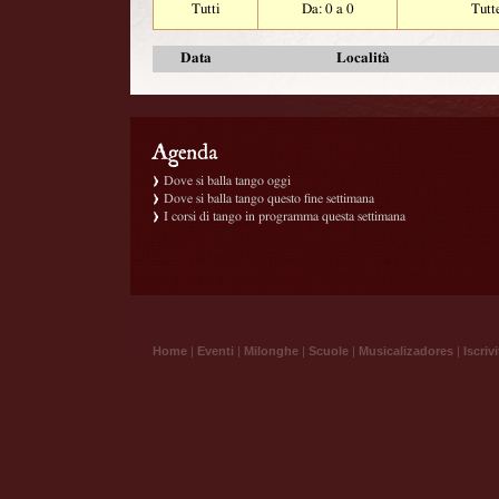
Tutti
Da: 0 a 0
Tutt
Data
Località
Dove si balla tango oggi
Dove si balla tango questo fine settimana
I corsi di tango in programma questa settimana
Home
|
Eventi
|
Milonghe
|
Scuole
|
Musicalizadores
|
Iscrivi