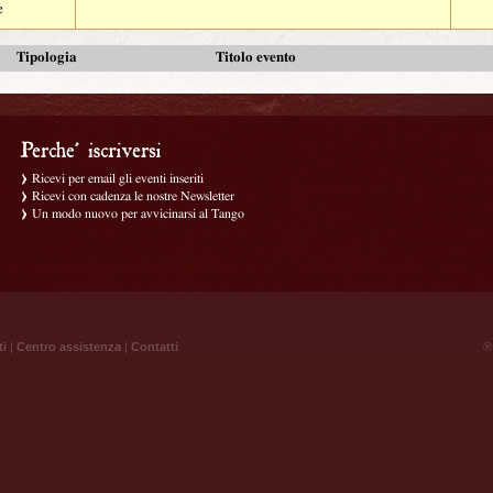
e
Tipologia
Titolo evento
Ricevi per email gli eventi inseriti
Ricevi con cadenza le nostre Newsletter
Un modo nuovo per avvicinarsi al Tango
ti
|
Centro assistenza
|
Contatti
® 