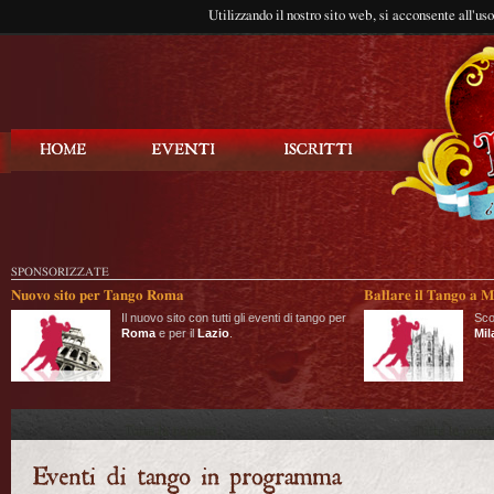
Utilizzando il nostro sito web, si acconsente all'us
Balla Tango
SPONSORIZZATE
Nuovo sito per Tango Roma
Ballare il Tango a M
Il nuovo sito con tutti gli eventi di tango per
Sco
Roma
e per il
Lazio
.
Mil