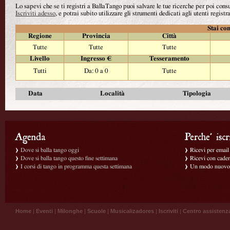
Lo sapevi che se ti registri a BallaTango puoi salvare le tue ricerche per poi con
Iscriviti adesso
, e potrai subito utilizzare gli strumenti dedicati agli utenti registra
Stai con
Regione
Provincia
Città
Tutte
Tutte
Tutte
Livello
Ingresso €
Tesseramento
Tutti
Da: 0 a 0
Tutte
Data
Località
Tipologia
Dove si balla tango oggi
Ricevi per email g
Dove si balla tango questo fine settimana
Ricevi con caden
I corsi di tango in programma questa settimana
Un modo nuovo p
Home
|
Eventi
|
Milonghe
|
Scuole
|
Musicalizadores
|
Iscriviti
|
Centro assistenz