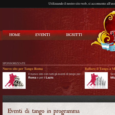
Utilizzando il nostro sito web, si acconsente all'us
Balla Tango
SPONSORIZZATE
Nuovo sito per Tango Roma
Ballare il Tango a M
Il nuovo sito con tutti gli eventi di tango per
Sco
Roma
e per il
Lazio
.
Mil