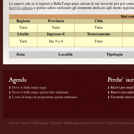
Lo sapevi che se ti registri a BallaTango puoi salvare le tue ricerche per poi con
Iscriviti adesso
, e potrai subito utilizzare gli strumenti dedicati agli utenti registra
Stai con
Regione
Provincia
Città
Tutte
Tutte
Tutte
Livello
Ingresso €
Tesseramento
Tutti
Da: 0 a 0
Tutte
Data
Località
Tipologia
Dove si balla tango oggi
Ricevi per email g
Dove si balla tango questo fine settimana
Ricevi con caden
I corsi di tango in programma questa settimana
Un modo nuovo p
Home
|
Eventi
|
Milonghe
|
Scuole
|
Musicalizadores
|
Iscriviti
|
Centro assistenz