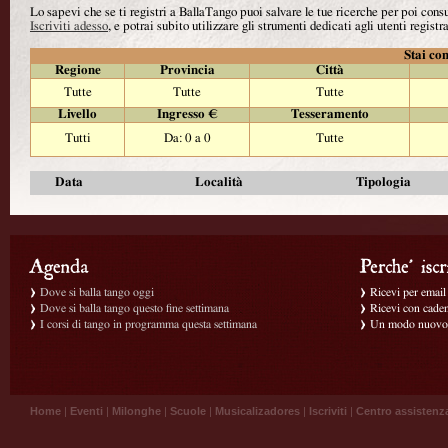
Lo sapevi che se ti registri a BallaTango puoi salvare le tue ricerche per poi con
Iscriviti adesso
, e potrai subito utilizzare gli strumenti dedicati agli utenti registra
Stai con
Regione
Provincia
Città
Tutte
Tutte
Tutte
Livello
Ingresso €
Tesseramento
Tutti
Da: 0 a 0
Tutte
Data
Località
Tipologia
Dove si balla tango oggi
Ricevi per email g
Dove si balla tango questo fine settimana
Ricevi con caden
I corsi di tango in programma questa settimana
Un modo nuovo p
Home
|
Eventi
|
Milonghe
|
Scuole
|
Musicalizadores
|
Iscriviti
|
Centro assistenz