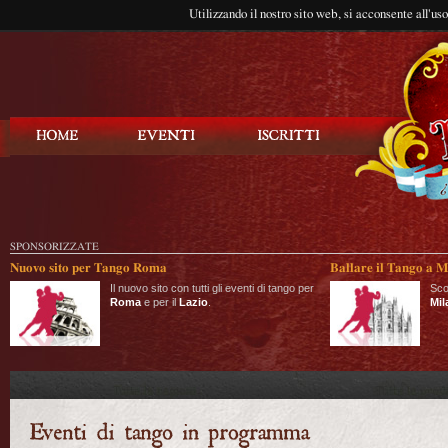
Utilizzando il nostro sito web, si acconsente all'us
Balla Tango
SPONSORIZZATE
Nuovo sito per Tango Roma
Ballare il Tango a M
Il nuovo sito con tutti gli eventi di tango per
Sco
Roma
e per il
Lazio
.
Mil