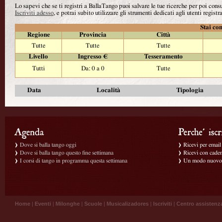
Lo sapevi che se ti registri a BallaTango puoi salvare le tue ricerche per poi con
Iscriviti adesso
, e potrai subito utilizzare gli strumenti dedicati agli utenti registra
Stai con
Regione
Provincia
Città
Tutte
Tutte
Tutte
Livello
Ingresso €
Tesseramento
Tutti
Da: 0 a 0
Tutte
Data
Località
Tipologia
Dove si balla tango oggi
Ricevi per email g
Dove si balla tango questo fine settimana
Ricevi con caden
I corsi di tango in programma questa settimana
Un modo nuovo p
Home
|
Eventi
|
Milonghe
|
Scuole
|
Musicalizadores
|
Iscriviti
|
Centro assistenz