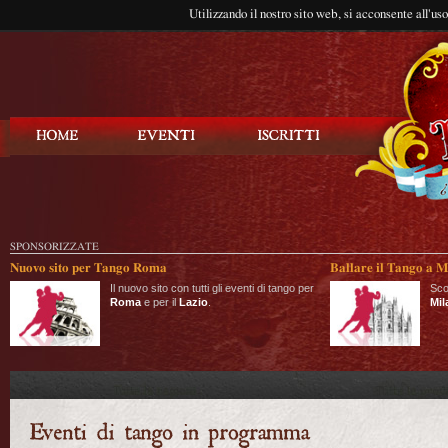
Utilizzando il nostro sito web, si acconsente all'us
Balla Tango
SPONSORIZZATE
Nuovo sito per Tango Roma
Ballare il Tango a M
Il nuovo sito con tutti gli eventi di tango per
Sco
Roma
e per il
Lazio
.
Mil