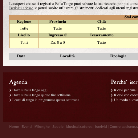
Lo sapevi che se ti registri a BallaTango puoi salvare le tue ricerche per poi con
Iscriviti adesso
, e potrai subito utilizzare gli strumenti dedicati agli utenti registra
Stai con
Regione
Provincia
Città
Tutte
Tutte
Tutte
Livello
Ingresso €
Tesseramento
Tutti
Da: 0 a 0
Tutte
Data
Località
Tipologia
Dove si balla tango oggi
Ricevi per email g
Dove si balla tango questo fine settimana
Ricevi con caden
I corsi di tango in programma questa settimana
Un modo nuovo p
Home
|
Eventi
|
Milonghe
|
Scuole
|
Musicalizadores
|
Iscriviti
|
Centro assistenz