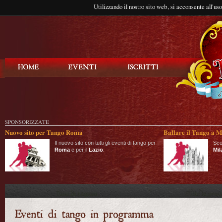
Utilizzando il nostro sito web, si acconsente all'us
Balla Tango
SPONSORIZZATE
Nuovo sito per Tango Roma
Ballare il Tango a M
Il nuovo sito con tutti gli eventi di tango per
Sco
Roma
e per il
Lazio
.
Mil