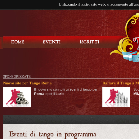
Utilizzando il nostro sito web, si acconsente all'us
Balla Tango
SPONSORIZZATE
Nuovo sito per Tango Roma
Ballare il Tango a M
Il nuovo sito con tutti gli eventi di tango per
Sco
Roma
e per il
Lazio
.
Mil