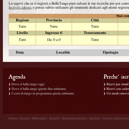
Lo sapevi che se ti registri a BallaTango puoi salvare le tue ricerche per poi con
Iscriviti adesso
, e potrai subito utilizzare gli strumenti dedicati agli utenti registra
Stai con
Regione
Provincia
Città
Tutte
Tutte
Tutte
Livello
Ingresso €
Tesseramento
Tutti
Da: 0 a 0
Tutte
Data
Località
Tipologia
Dove si balla tango oggi
Ricevi per email g
Dove si balla tango questo fine settimana
Ricevi con caden
I corsi di tango in programma questa settimana
Un modo nuovo p
Home
|
Eventi
|
Milonghe
|
Scuole
|
Musicalizadores
|
Iscriviti
|
Centro assistenz